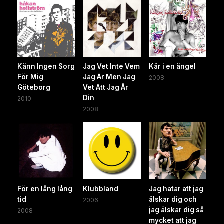
Känn Ingen Sorg
Jag Vet Inte Vem
Kär i en ängel
För Mig
Jag Är Men Jag
2008
Göteborg
Vet Att Jag Är
Din
2010
2008
För en lång lång
Klubbland
Jag hatar att jag
tid
älskar dig och
2006
jag älskar dig så
2008
mycket att jag