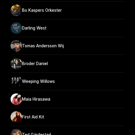
Bo Kaspers Orkester
Darling West
Tomas Andersson Wij
Broder Daniel
Weeping Willows
Maia Hirasawa
First Aid Kit
Ted Gärdestad