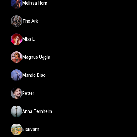
Melissa Horn
The Ark
Miss Li
Magnus Uggla
Mando Diao
Petter
Anna Ternheim
Eldkvarn