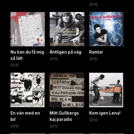
2016
Nu kan du få mig
Äntligen på väg
Ramlar
så lätt
2015
2015
2016
En vän med en
Mitt Gullbergs
Kom igen Lena!
bil
kaj paradis
2014
2015
2015