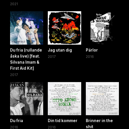
2021
Du fria (rullande
Jag utan dig
Pärlor
åska live) [feat.
2017
2016
Silvana Imam &
First Aid Kit]
2017
Du fria
Din tid kommer
Brinner in the
shit
2016
2016