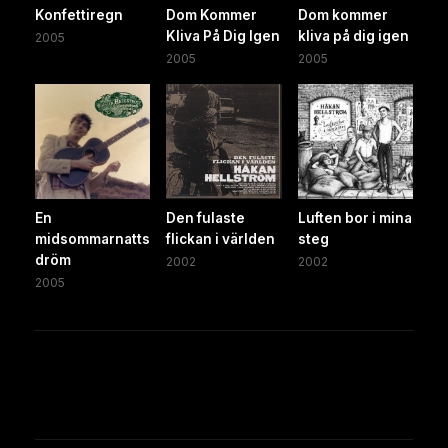
Konfettiregn
Dom Kommer
Dom kommer
Kliva På Dig Igen
kliva på dig igen
2005
2005
2005
En
Den fulaste
Luften bor i mina
midsommarnatts
flickan i världen
steg
dröm
2002
2002
2005