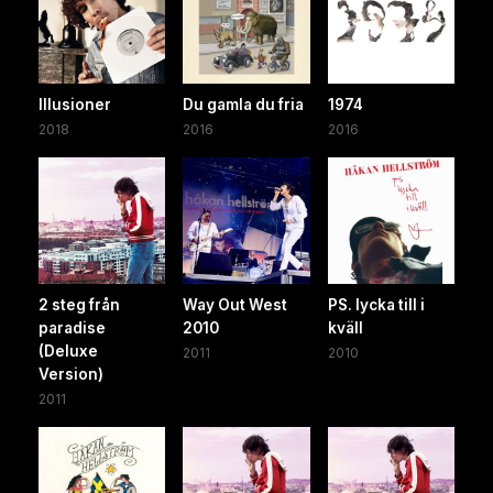
Illusioner
Du gamla du fria
1974
2018
2016
2016
2 steg från
Way Out West
PS. lycka till i
paradise
2010
kväll
(Deluxe
2011
2010
Version)
2011