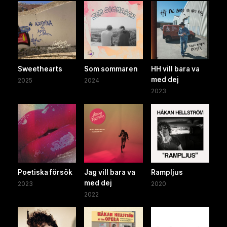
Sweethearts
Som sommaren
HH vill bara va
med dej
2025
2024
2023
Poetiska försök
Jag vill bara va
Rampljus
med dej
2023
2020
2022