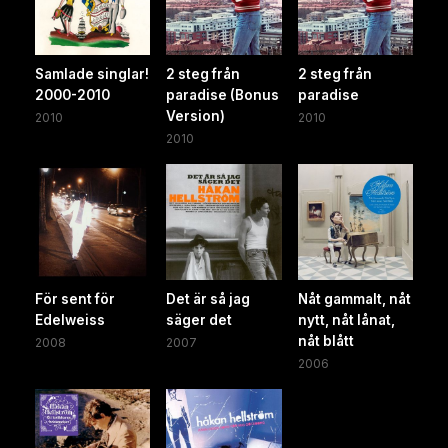
Samlade singlar!
2 steg från
2 steg från
2000-2010
paradise (Bonus
paradise
Version)
2010
2010
2010
För sent för
Det är så jag
Nåt gammalt, nåt
Edelweiss
säger det
nytt, nåt lånat,
nåt blått
2008
2007
2006