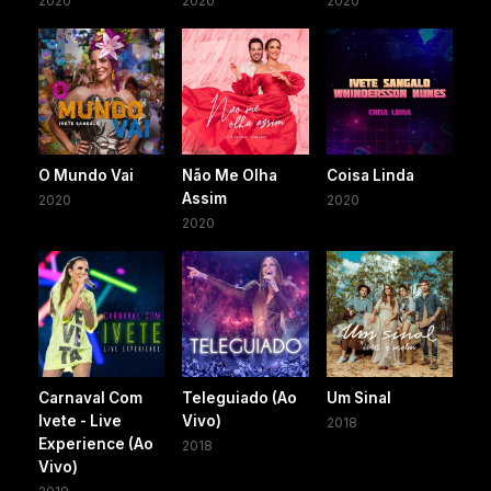
2020
2020
2020
O Mundo Vai
Não Me Olha
Coisa Linda
Assim
2020
2020
2020
Carnaval Com
Teleguiado (Ao
Um Sinal
Ivete - Live
Vivo)
2018
Experience (Ao
2018
Vivo)