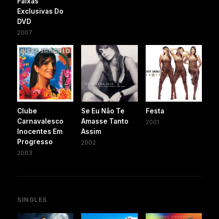
Faixas
Exclusivas Do
DVD
2007
Clube
Se Eu Não Te
Festa
Carnavalesco
Amasse Tanto
2001
Inocentes Em
Assim
Progresso
2002
2003
SINGLES