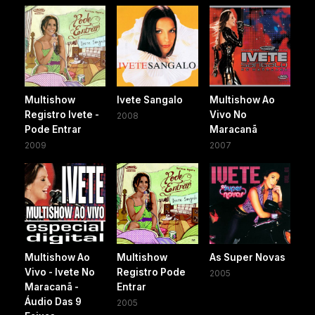
Multishow
Ivete Sangalo
Multishow Ao
Registro Ivete -
Vivo No
2008
Pode Entrar
Maracanã
2009
2007
Multishow Ao
Multishow
As Super Novas
Vivo - Ivete No
Registro Pode
2005
Maracanã -
Entrar
Áudio Das 9
2005