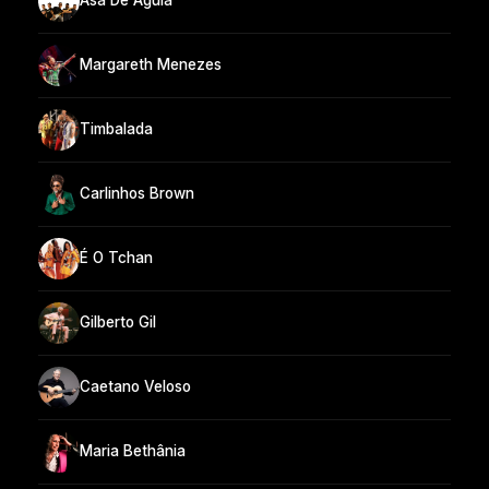
Asa De Águia
Margareth Menezes
Timbalada
Carlinhos Brown
É O Tchan
Gilberto Gil
Caetano Veloso
Maria Bethânia