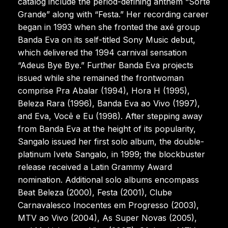
catalog include the period-defining anthem “Sorte
Grande” along with “Festa.” Her recording career
began in 1993 when she fronted the axé group
Banda Eva on its self-titled Sony Music debut,
which delivered the 1994 carnival sensation
“Adeus Bye Bye.” Further Banda Eva projects
issued while she remained the frontwoman
comprise Pra Abalar (1994), Hora H (1995),
Beleza Rara (1996), Banda Eva ao Vivo (1997),
and Eva, Você e Eu (1998). After stepping away
from Banda Eva at the height of its popularity,
Sangalo issued her first solo album, the double-
platinum Ivete Sangalo, in 1999; the blockbuster
release received a Latin Grammy Award
nomination. Additional solo albums encompass
Beat Beleza (2000), Festa (2001), Clube
Carnavalesco Inocentes em Progresso (2003),
MTV ao Vivo (2004), As Super Novas (2005),