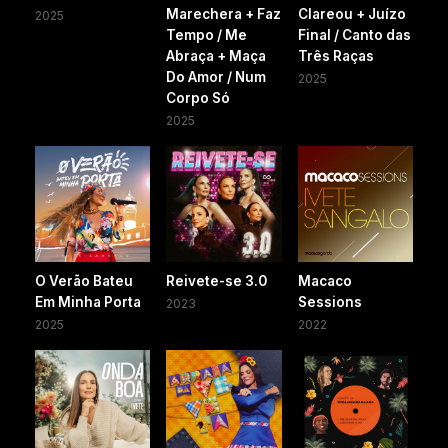
Marechera + Faz
Clareou + Juízo
2025
Tempo / Me
Final / Canto das
Abraça + Maça
Três Raças
Do Amor / Num
2025
Corpo Só
2025
O Verão Bateu
Reivete-se 3.0
Macaco
Em Minha Porta
Sessions
2023
2025
2022