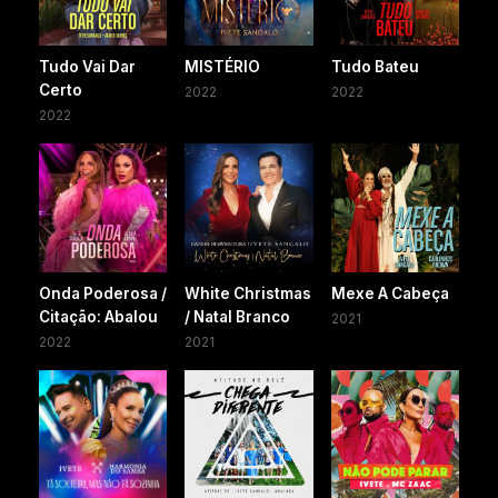
Tudo Vai Dar
MISTÉRIO
Tudo Bateu
Certo
2022
2022
2022
Onda Poderosa /
White Christmas
Mexe A Cabeça
Citação: Abalou
/ Natal Branco
2021
2022
2021