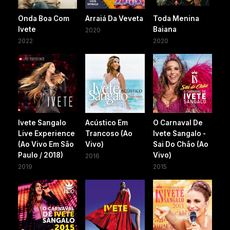
Onda Boa Com
Arraiá Da Veveta
Toda Menina
Ivete
Baiana
2020
2022
2020
Ivete Sangalo
Acústico Em
O Carnaval De
Live Experience
Trancoso (Ao
Ivete Sangalo -
(Ao Vivo Em São
Vivo)
Sai Do Chão (Ao
Paulo / 2018)
Vivo)
2016
2019
2015