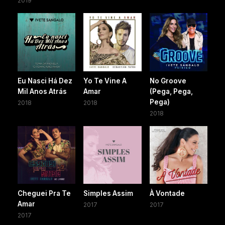
2019
Eu Nasci Há Dez
Yo Te Vine A
No Groove
Mil Anos Atrás
Amar
(Pega, Pega,
Pega)
2018
2018
2018
Cheguei Pra Te
Simples Assim
À Vontade
Amar
2017
2017
2017