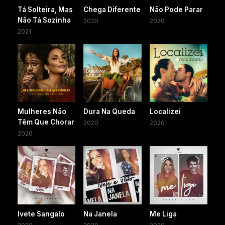
Tá Solteira, Mas
Chega Diferente
Não Pode Parar
Não Tá Sozinha
2020
2020
2021
Mulheres Não
Dura Na Queda
Localizei
Têm Que Chorar
2020
2020
2020
Ivete Sangalo
Na Janela
Me Liga