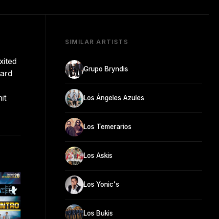
SIMILAR ARTISTS
xited
Grupo Bryndis
oard
it
Los Ángeles Azules
Los Temerarios
Los Askis
Los Yonic's
Los Bukis