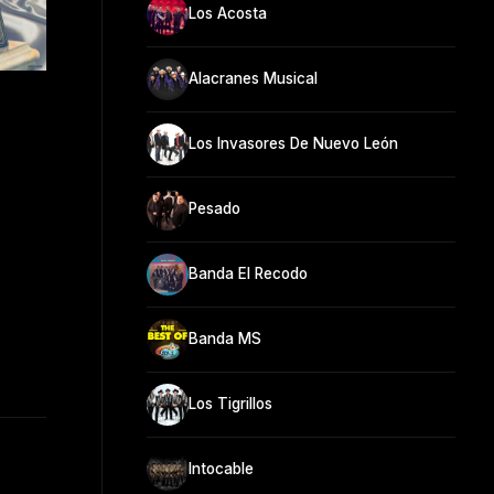
Los Acosta
Alacranes Musical
Los Invasores De Nuevo León
Pesado
Banda El Recodo
Banda MS
Los Tigrillos
Intocable