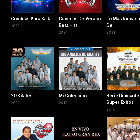
Cumbias Para Bailar
Cumbias De Verano
Lo Más Románt
Best Hits
De
2021
2021
2021
20 Kilates
Mi Colección
Serie Diamante 
Súper Exitos
2014
2012
2010