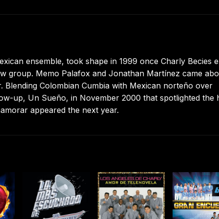
exican ensemble, took shape in 1999 once Charly Becies e
 new group. Memo Palafox and Jonathan Martínez came ab
Amor. Blending Colombian Cumbia with Mexican norteño over
llow-up, Un Sueño, in November 2000 that spotlighted the h
Enamorar appeared the next year.