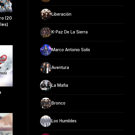
Liberación
ro (20
les)
K-Paz De La Sierra
Marco Antonio Solís
Aventura
La Mafia
a
Bronco
Los Humildes