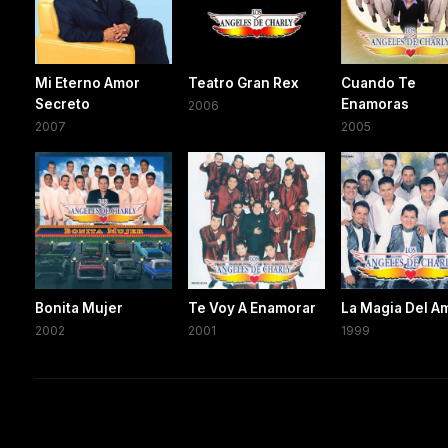
Mi Eterno Amor
Teatro Gran Rex
Cuando Te
Secreto
Enamoras
2006
2007
2005
Bonita Mujer
Te Voy A Enamorar
La Magia Del A
2002
2001
1999