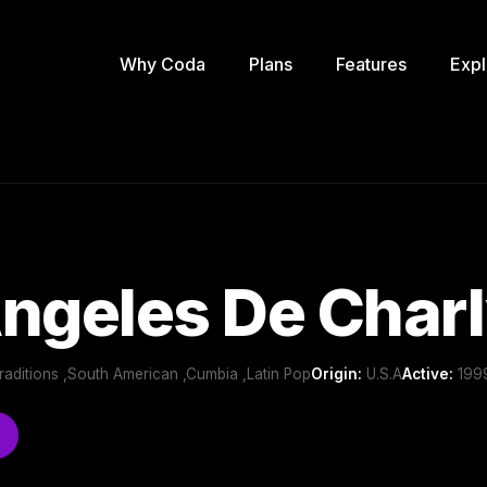
Why Coda
Plans
Features
Expl
ngeles De Char
raditions ,South American ,Cumbia ,Latin Pop
Origin:
U.S.A
Active:
1999