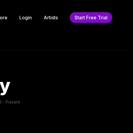
ore
Login
Artists
Start Free Trial
ly
 - Present