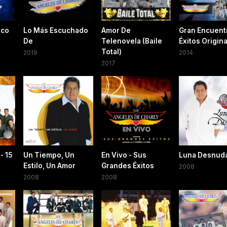
ico
Lo Más Escuchado
Amor De
Gran Encuent
De
Telenovela (Baile
Éxitos Origina
Total)
2019
2014
2017
- 15
Un Tiempo, Un
En Vivo - Sus
Luna Desnud
Estilo, Un Amor
Grandes Éxitos
2008
2008
2008