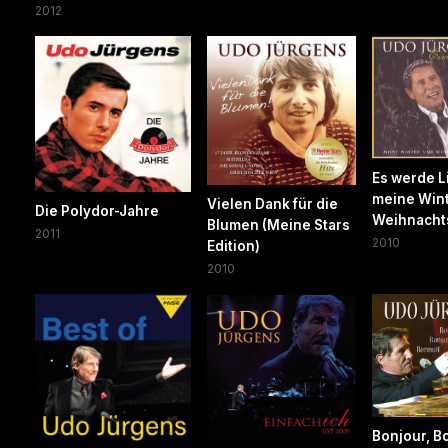
2012
Es werde Li
meine Wint
Vielen Dank für die
Die Polydor-Jahre
Weihnacht
Blumen (Meine Stars
2011
2010
Edition)
2010
Bonjour, B