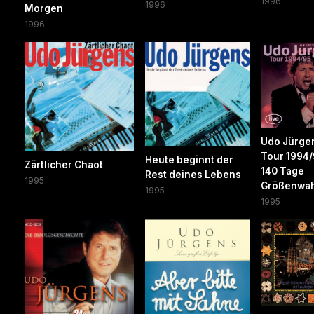
1996
1996
Morgen
1996
Udo Jürge
Tour 1994/
Heute beginnt der
Zärtlicher Chaot
140 Tage
Rest deines Lebens
1995
Größenwa
1995
1995