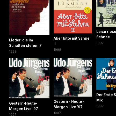
Leise riese
Schnee
Aber bitte mit Sahne
Lieder, die im
1997
II
Schatten stehen 7
1998
1998
Der Erste 
Mix
Gestern - Heute -
Gestern-Heute-
1997
Morgen Live '97
Morgen Live '97
1997
1997