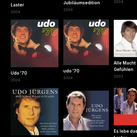
2004
Jubiläumsedition
Laster
2004
2004
Alle Macht
Gefühlen
udo '70
Udo '70
2003
2004
2004
Es lebe da