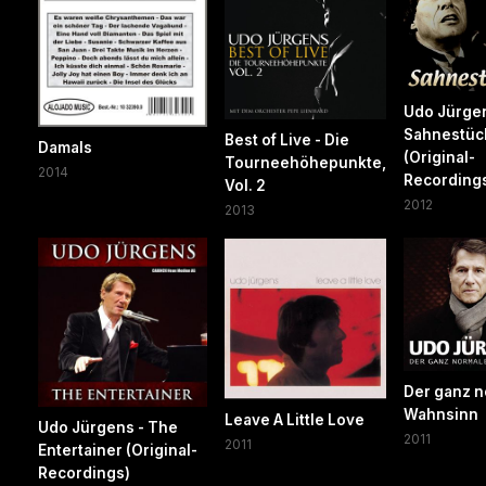
Udo Jürge
Sahnestüc
Best of Live - Die
Damals
(Original-
Tourneehöhepunkte,
2014
Recording
Vol. 2
2012
2013
Der ganz 
Wahnsinn
Leave A Little Love
Udo Jürgens - The
2011
2011
Entertainer (Original-
Recordings)