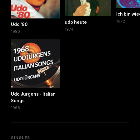
Ich bin wie
1972
udo heute
Udo '80
1974
1980
Udo Jürgens - Italian
Songs
1968
SINGLES