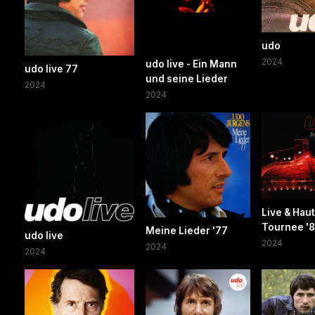
udo
2024
udo live - Ein Mann
udo live 77
und seine Lieder
2024
2024
Live & Hau
Tournee '8
Meine Lieder '77
udo live
2024
2024
2024