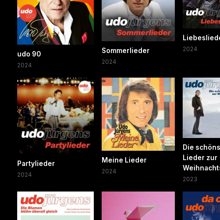
Liebeslied
2024
Sommerlieder
udo 90
2024
2024
Die schön
Lieder zur
Meine Lieder
Partylieder
Weihnacht
2024
2024
2023