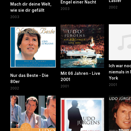
Laster
Engel einer Nacht
Mach dir deine Welt,
2002
2003
wie sie dir gefällt
2003
Ich war no
niemals in
Mit 66 Jahren - Live
Nur das Beste - Die
York
2001
80er
2001
2001
2002