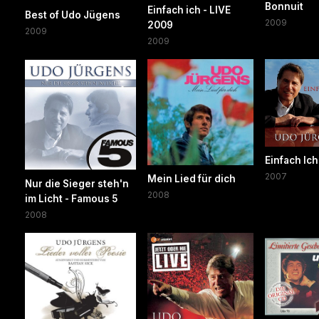
Bonnuit
Einfach ich - LIVE
Best of Udo Jügens
2009
2009
2009
2009
Einfach Ich
2007
Mein Lied für dich
Nur die Sieger steh'n
2008
im Licht - Famous 5
2008