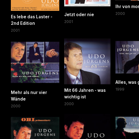
Ihr von mo
2000
Jetzt oder nie
Es lebe das Laster -
2001
2nd Edition
2001
Alles, was 
1999
Mit 66 Jahren - was
Mehr als nur vier
wichtig ist
Wände
2000
2000