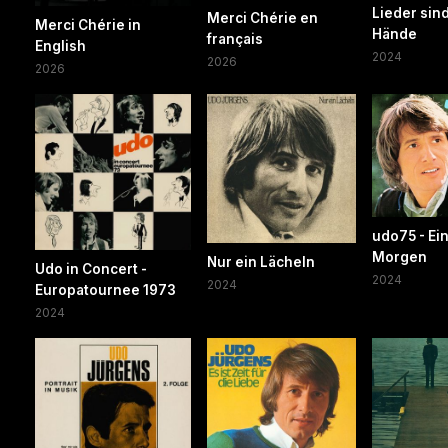
Lieder sin
Merci Chérie en
Merci Chérie in
Hände
français
English
2024
2026
2026
udo75 - Ei
Morgen
Nur ein Lächeln
Udo in Concert -
2024
2024
Europatournee 1973
2024