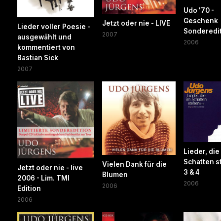
Udo '70 -
Geschenk
Jetzt oder nie - LIVE
Lieder voller Poesie -
Sonderedi
2007
ausgewählt und
2006
kommentiert von
Bastian Sick
2007
Lieder, die
Schatten s
Vielen Dank für die
Jetzt oder nie - live
3 & 4
Blumen
2006 - Lim. TMI
2006
2006
Edition
2006