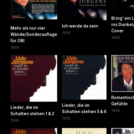
Bring' ein 
ins Dunke
Ich werde da sein
Mehr als nur vier
Cover
1999
Wände/Sonderauflage
1999
für OBI
1999
Romantisc
Gefühle
Lieder, die im
Lieder, die im
1998
Schatten stehen 5 & 6
Schatten stehen 1 & 2
1998
1998