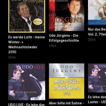
Nur das Be
Vol. 2, 70e
Udo Jürgens - Die
Es werde Licht - meine
2004
Erfolgsgeschichte
Winter- +
2004
Weihnachtslieder
2010
2004
Es lebe da
Laster - U
Aber bitte mit Sahne -
UDO LIVE - Es lebe das