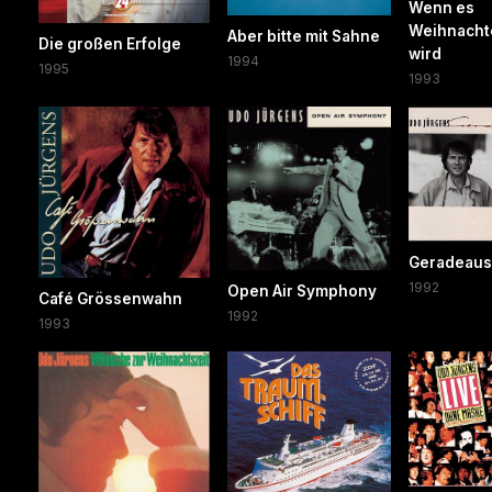
Wenn es
Weihnacht
Aber bitte mit Sahne
Die großen Erfolge
wird
1994
1995
1993
Geradeaus
1992
Open Air Symphony
Café Grössenwahn
1992
1993