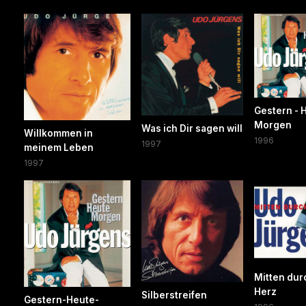
Gestern - 
Morgen
Was ich Dir sagen will
Willkommen in
1996
1997
meinem Leben
1997
Mitten dur
Herz
Silberstreifen
Gestern-Heute-