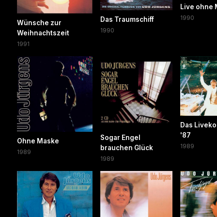
Live ohne
1990
Das Traumschiff
Wünsche zur
1990
Weihnachtszeit
1991
Das Liveko
'87
Sogar Engel
Ohne Maske
1989
brauchen Glück
1989
1989