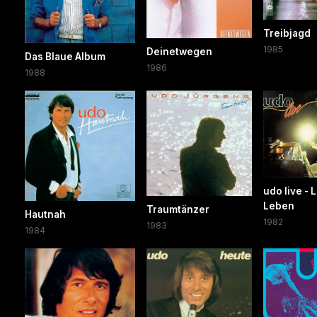
Treibjagd
1985
Deinetwegen
Das Blaue Album
1986
1988
udo live - 
Leben
Traumtänzer
Hautnah
1982
1983
1984