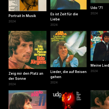
Udo '71
2024
Es ist Zeit für die
Portrait In Musik
Liebe
2024
2024
Meine Lied
2024
Lieder, die auf Reisen
Zeig mir den Platz an
gehen
der Sonne
2024
2024