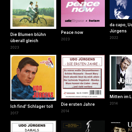
da capo, U
Jürgens
Peace now
Die Blumen blühn
2022
2023
überall gleich
2023
Mitten im 
2014
Die ersten Jahre
Ich find' Schlager toll
2014
2017