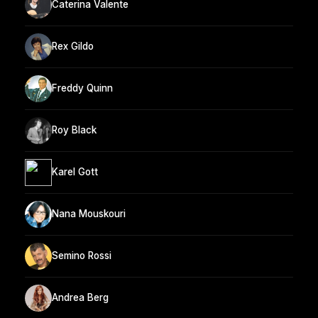
Caterina Valente
Rex Gildo
Freddy Quinn
Roy Black
Karel Gott
Nana Mouskouri
Semino Rossi
Andrea Berg