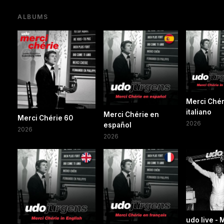
ALBUMS
Merci Chér
italiano
Merci Chérie en
Merci Chérie 60
2026
español
2026
2026
udo live -