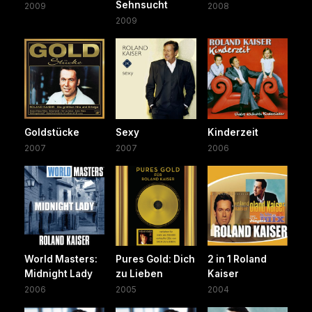
Sehnsucht
2009
2008
2009
Goldstücke
Sexy
Kinderzeit
2007
2007
2006
World Masters:
Pures Gold: Dich
2 in 1 Roland
Midnight Lady
zu Lieben
Kaiser
2006
2005
2004