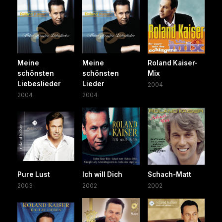
Meine
Meine
Roland Kaiser-
schönsten
schönsten
Mix
Liebeslieder
Lieder
2004
2004
2004
Pure Lust
Ich will Dich
Schach-Matt
2003
2002
2002