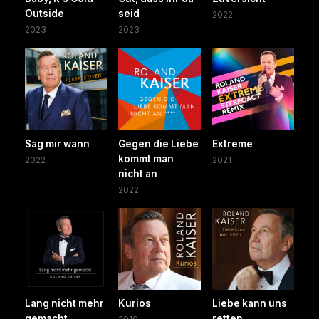
Outside
seid
2022
2023
2023
Sag mir wann
Gegen die Liebe
Extreme
kommt man
2022
2021
nicht an
2022
Lang nicht mehr
Kurios
Liebe kann uns
gemacht
retten