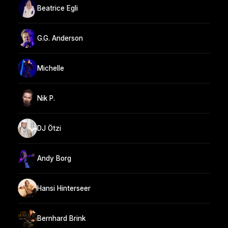
Beatrice Egli
G.G. Anderson
Michelle
Nik P.
DJ Ötzi
Andy Borg
Hansi Hinterseer
Bernhard Brink