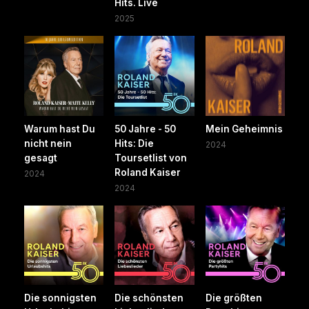
Hits. Live
2025
Warum hast Du
50 Jahre - 50
Mein Geheimnis
nicht nein
Hits: Die
2024
gesagt
Toursetlist von
Roland Kaiser
2024
2024
Die sonnigsten
Die schönsten
Die größten