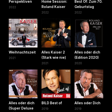
Perspektiven
Home Session:
Best Of: Zum 70.
Roland Kaiser
Geburtstag
2022
2022
2022
Weihnachtszeit
Alles Kaiser 2
Alles oder dich
(Stark wie nie)
(Edition 2020)
2021
2021
2020
Alles oder dich
BILD Best of
Alles oder Dich
(Super Deluxe
2019
2019