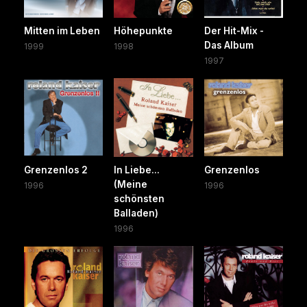
Mitten im Leben
Höhepunkte
Der Hit-Mix -
Das Album
1999
1998
1997
Grenzenlos 2
In Liebe...
Grenzenlos
(Meine
1996
1996
schönsten
Balladen)
1996