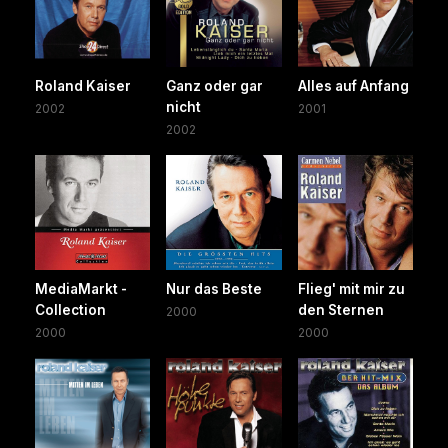
Roland Kaiser
Ganz oder gar
Alles auf Anfang
nicht
2002
2001
2002
MediaMarkt -
Nur das Beste
Flieg' mit mir zu
Collection
den Sternen
2000
2000
2000