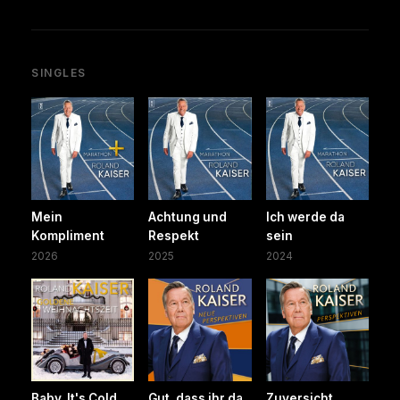
SINGLES
Mein
Achtung und
Ich werde da
Kompliment
Respekt
sein
2026
2025
2024
Baby, It's Cold
Gut, dass ihr da
Zuversicht