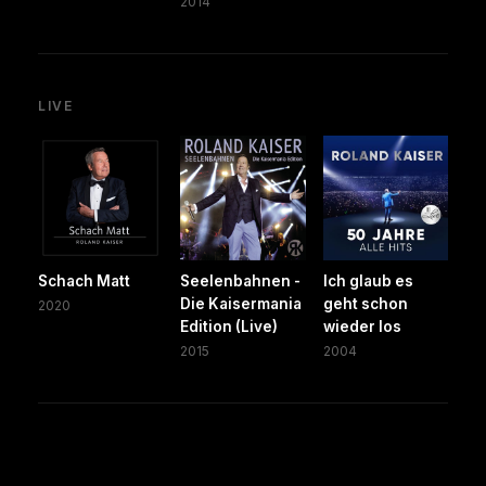
2014
LIVE
Schach Matt
Seelenbahnen -
Ich glaub es
Die Kaisermania
geht schon
2020
Edition (Live)
wieder los
2015
2004