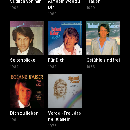
Südlich von mir
Auf dem Weg zu
Frauen
Dir
1992
1989
1989
Seitenblicke
Für Dich
Gefühle sind frei
1989
1984
1983
Dich zu lieben
Verde - Frei, das
heißt allein
1981
1976