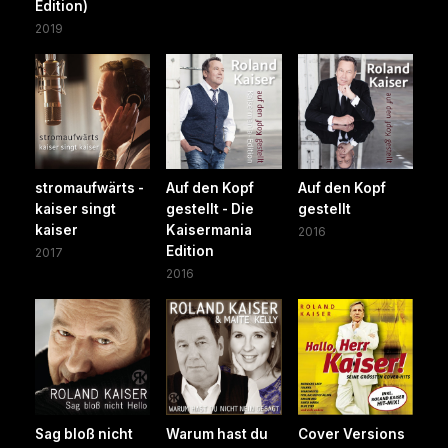
Edition)
2019
stromaufwärts -
Auf den Kopf
Auf den Kopf
kaiser singt
gestellt - Die
gestellt
kaiser
Kaisermania
2016
Edition
2017
2016
Sag bloß nicht
Warum hast du
Cover Versions