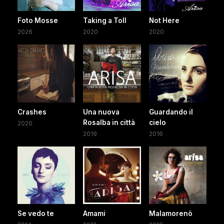
Foto Mosse
Taking a Toll
Not Here
2026
2020
2020
Crashes
Una nuova
Guardando il
Rosalba in città
cielo
2020
2019
2016
Se vedo te
Amami
Malamorenò