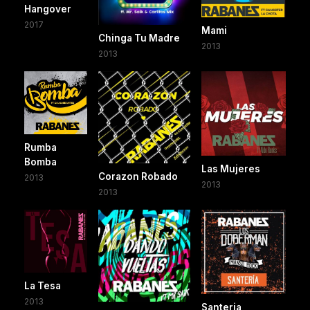
Hangover
2017
Mami
Chinga Tu Madre
2013
2013
Rumba
Bomba
Las Mujeres
Corazon Robado
2013
2013
2013
La Tesa
2013
Santeria