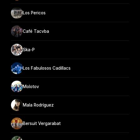
Los Pericos
Café Tacvba
Ska-P
Los Fabulosos Cadillacs
Molotov
Mala Rodríguez
Bersuit Vergarabat