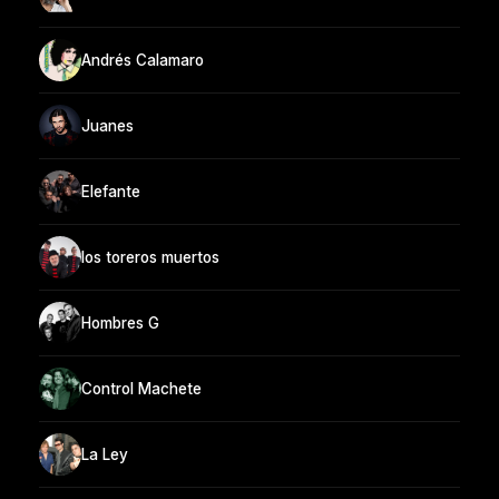
Andrés Calamaro
Juanes
Elefante
los toreros muertos
Hombres G
Control Machete
La Ley