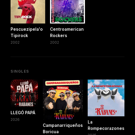
Pescuezipela'o
Centroamerican
Tipirock
Rockers
2002
2002
SINGLES
LLEGÓ PAPÁ
2026
La
Campanarriqueños
Rompecorazones
Boricua