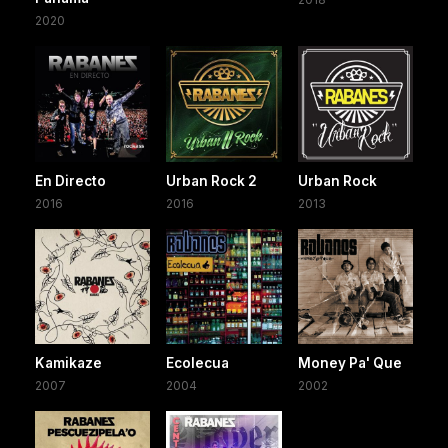
2020
En Directo
Urban Rock 2
Urban Rock
2016
2016
2013
Kamikaze
Ecolecua
Money Pa' Que
2007
2004
2002