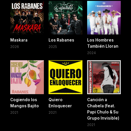
Maskara
Los Rabanes
Los Hombres
También Lloran
2026
2025
2024
Cogiendo los
Quiero
Canción a
Mangos Bajito
Enloquecer
Chabela (feat.
Papi Chulo & Su
2021
2021
Grupo Invisible)
2021