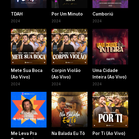
TDAH
Por Um Minuto
Camboriú
2024
2024
2024
Mete Sua Boca
Corpin Violão
Uma Cidade
(Ao Vivo)
(Ao Vivo)
Inteira (Ao Vivo)
2024
2024
2024
Me Leva Pra
Na Balada Eu Tô
Por Ti (Ao Vivo)