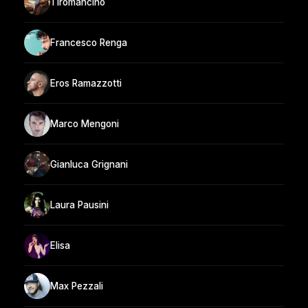
Tiromancino
Francesco Renga
Eros Ramazzotti
Marco Mengoni
Gianluca Grignani
Laura Pausini
Elisa
Max Pezzali