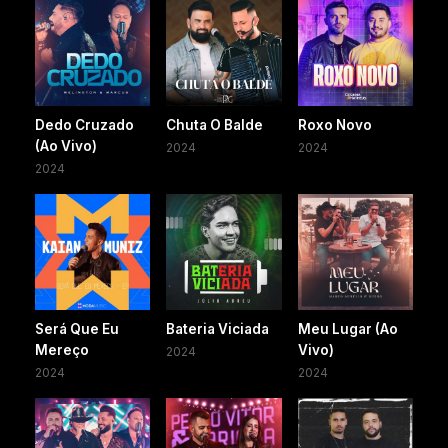
Dedo Cruzado
Chuta O Balde
Roxo Novo
(Ao Vivo)
2024
2024
2024
Será Que Eu
Bateria Viciada
Meu Lugar (Ao
Mereço
Vivo)
2024
2024
2024