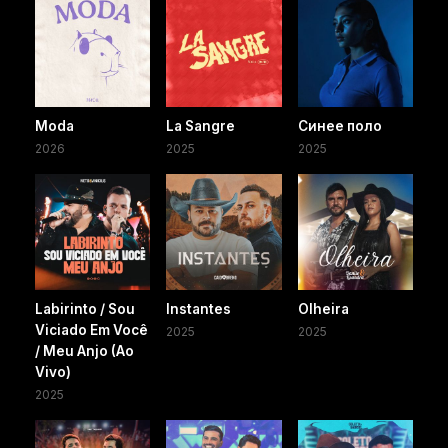
Moda
La Sangre
Синее поло
2026
2025
2025
Labirinto / Sou
Instantes
Olheira
Viciado Em Você
2025
2025
/ Meu Anjo (Ao
Vivo)
2025