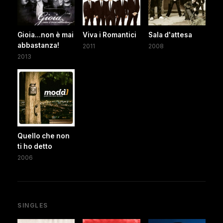
Gioia...non è mai
Viva i Romantici
Sala d'attesa
abbastanza!
2011
2008
2013
Quello che non
ti ho detto
2006
SINGLES