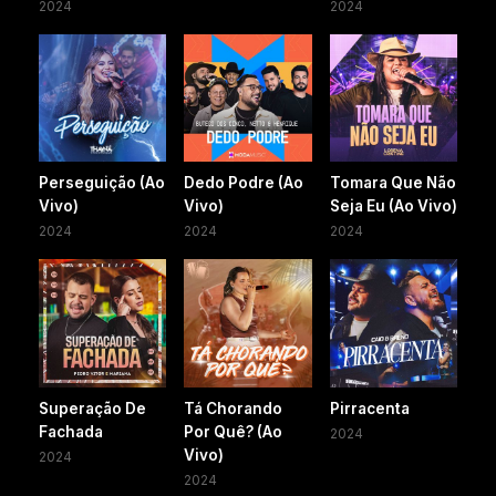
2024
2024
Perseguição (Ao
Dedo Podre (Ao
Tomara Que Não
Vivo)
Vivo)
Seja Eu (Ao Vivo)
2024
2024
2024
Superação De
Tá Chorando
Pirracenta
Fachada
Por Quê? (Ao
2024
Vivo)
2024
2024