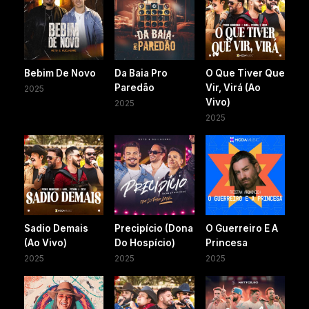
Bebim De Novo
Da Baia Pro
O Que Tiver Que
Paredão
Vir, Virá (Ao
2025
Vivo)
2025
2025
Sadio Demais
Precipício (Dona
O Guerreiro E A
(Ao Vivo)
Do Hospício)
Princesa
2025
2025
2025