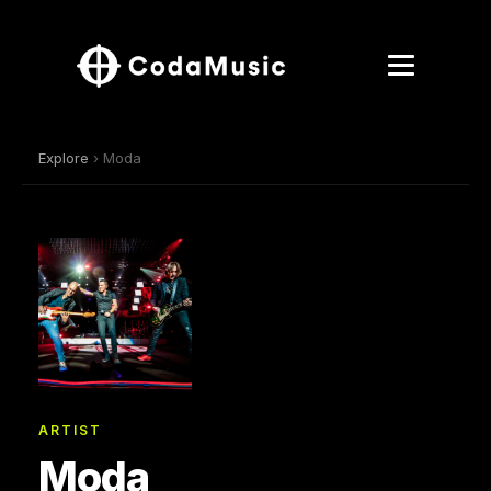
Explore
› Moda
ARTIST
Moda