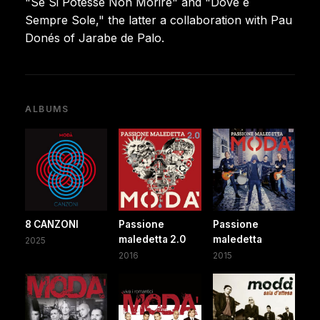
"Se Si Potesse Non Morire" and "Dove è
Sempre Sole," the latter a collaboration with Pau
Donés of Jarabe de Palo.
ALBUMS
8 CANZONI
Passione
Passione
maledetta 2.0
maledetta
2025
2016
2015