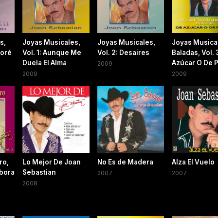
s,
Joyas Musicales,
Joyas Musicales,
Joyas Musica
moré
Vol. 1: Aunque Me
Vol. 2: Desaires
Baladas, Vol. 
Duela El Alma
Azúcar O De 
2009
2009
2009
ro,
Lo Mejor De Joan
No Es de Madera
Alza El Vuelo
mbora
Sebastian
2007
2007
2008