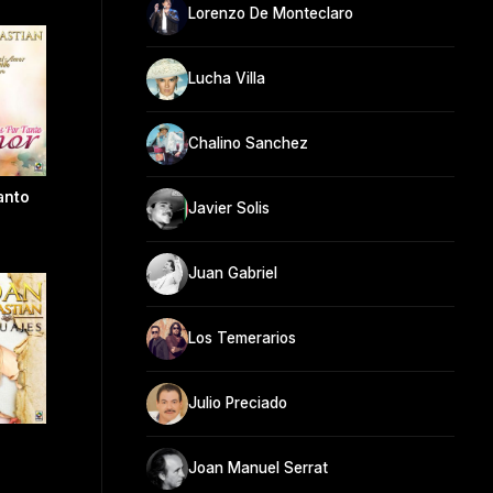
Lorenzo De Monteclaro
Lucha Villa
Chalino Sanchez
anto
Javier Solis
Juan Gabriel
Los Temerarios
Julio Preciado
Joan Manuel Serrat