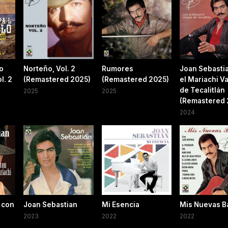
lo
Norteño, Vol. 2
Rumores
Joan Sebasti
l. 2
(Remastered 2025)
(Remastered 2025)
el Mariachi V
de Tecalitlán
2025
2025
(Remastered 
2024
 con
Joan Sebastian
Mi Esencia
Mis Nuevas B
2023
2022
2022