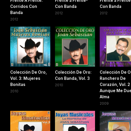
Frente A Frente:
Frente a Frente-
Frente a Frente
Corridos Con
Con Banda
Con Banda
Banda
2012
2012
2012
Colección De Oro,
Colección De Oro:
Colección De O
Vol. 3: Mujeres
Con Banda, Vol. 3
Ranchero De
Bonitas
Corazón, Vol. 2
2010
Aunque Me Duel
2010
Alma
2009