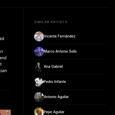
SIMILAR ARTISTS
Vicente Fernández
ned
en
Marco Antonio Solís
 and
t
Ana Gabriel
Joan
Pedro Infante
Antonio Aguilar
Pepe Aguilar