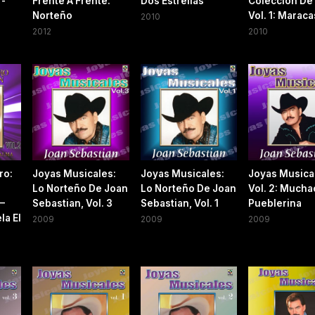
 -
Frente A Frente:
Dos Estrellas
Colección De
Norteño
Vol. 1: Maraca
2010
2012
2010
ro:
Joyas Musicales:
Joyas Musicales:
Joyas Musica
Lo Norteño De Joan
Lo Norteño De Joan
Vol. 2: Mucha
 –
Sebastian, Vol. 3
Sebastian, Vol. 1
Pueblerina
a El
2009
2009
2009