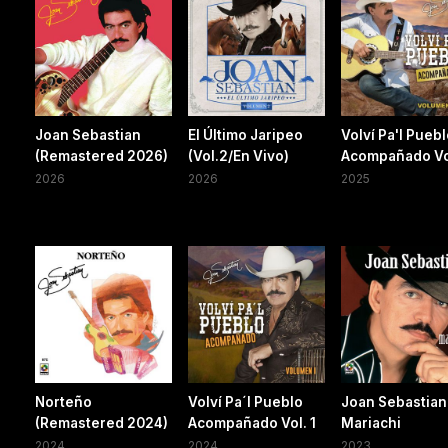
Joan Sebastian
El Último Jaripeo
Volví Pa'l Pueb
(Remastered 2026)
(Vol.2/En Vivo)
Acompañado Vo
2026
2026
2025
Norteño
Volví Pa´l Pueblo
Joan Sebastian
(Remastered 2024)
Acompañado Vol. 1
Mariachi
2024
2024
2023