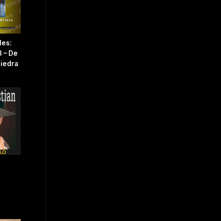
les:
3 – De
Piedra