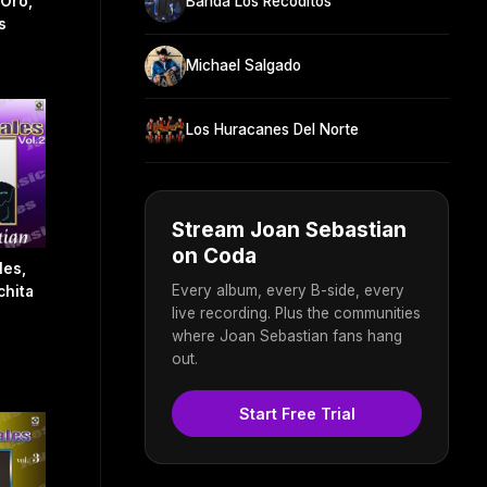
 Oro,
Banda Los Recoditos
s
Michael Salgado
Los Huracanes Del Norte
Stream Joan Sebastian
on Coda
les,
Every album, every B-side, every
chita
live recording. Plus the communities
where Joan Sebastian fans hang
out.
Start Free Trial