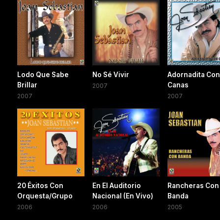
Lodo Que Sabe
No Sé Vivir
Adornadita Co
Brillar
Canas
2007
2007
2007
20 Éxitos Con
En El Auditorio
Rancheras Con
Orquesta/Grupo
Nacional (En Vivo)
Banda
2006
2006
2005