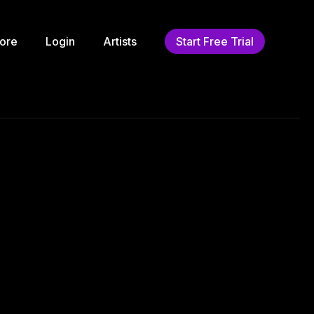
ore
Login
Artists
Start Free Trial