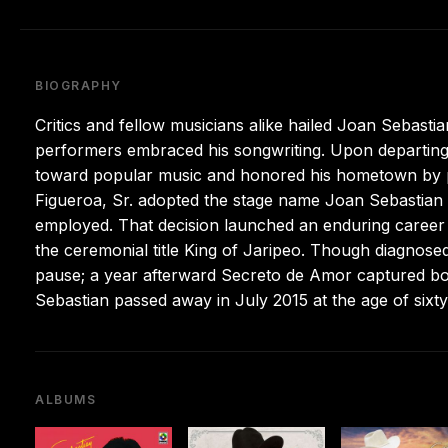
BIOGRAPHY
Critics and fellow musicians alike hailed Joan Sebastia
performers embraced his songwriting. Upon departing 
toward popular music and honored his hometown by pe
Figueroa, Sr. adopted the stage name Joan Sebastian 
employed. That decision launched an enduring career t
the ceremonial title King of Jaripeo. Though diagnose
pause; a year afterward Secreto de Amor captured bo
Sebastian passed away in July 2015 at the age of sixty
ALBUMS