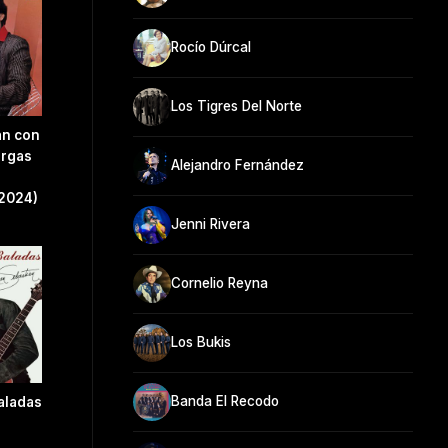
Rocío Dúrcal
Los Tigres Del Norte
an con
argas
Alejandro Fernández
2024)
Jenni Rivera
Cornelio Reyna
Los Bukis
Banda El Recodo
aladas