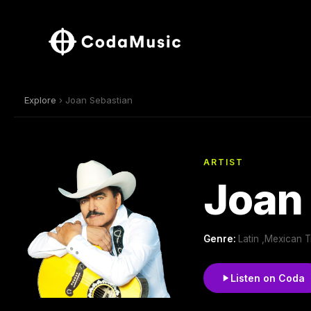
Explore
› Joan Sebastian
ARTIST
Joan
Genre:
Latin ,Mexican T
Listen on Coda