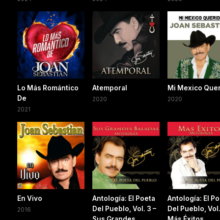
Lo Más Romántico
Atemporal
Mi Mexico Que
De
2020
2020
2021
En Vivo
Antología: El Poeta
Antología: El P
Del Pueblo, Vol. 3 –
Del Pueblo, Vol.
2016
Sus Grandes
Más Éxitos