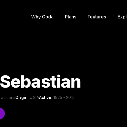
Why Coda
Plans
Features
Expl
 Sebastian
raditions
Origin:
U.S.A
Active:
1975 - 2015