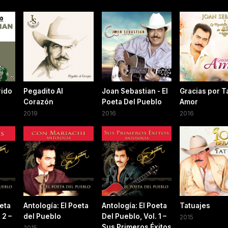
rido
Pegadito Al
Joan Sebastian - El
Gracias por T
Corazón
Poeta Del Pueblo
Amor
2019
2016
2016
oeta
Antología: El Poeta
Antología: El Poeta
Tatuajes
 2 –
del Pueblo
Del Pueblo, Vol. 1 –
2015
Sus Primeros Éxitos
2015