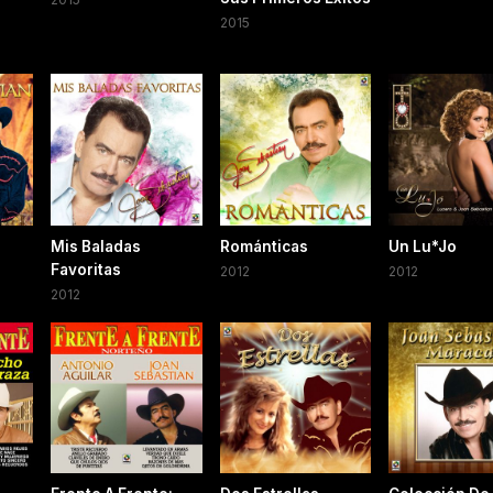
2015
Mis Baladas
Románticas
Un Lu*Jo
Favoritas
2012
2012
2012