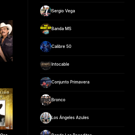
Sergio Vega
Banda MS
Calibre 50
Intocable
Conjunto Primavera
Bronco
Los Ángeles Azules