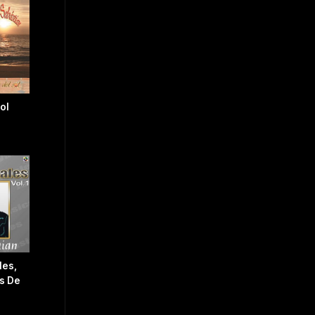
ol
les,
es De