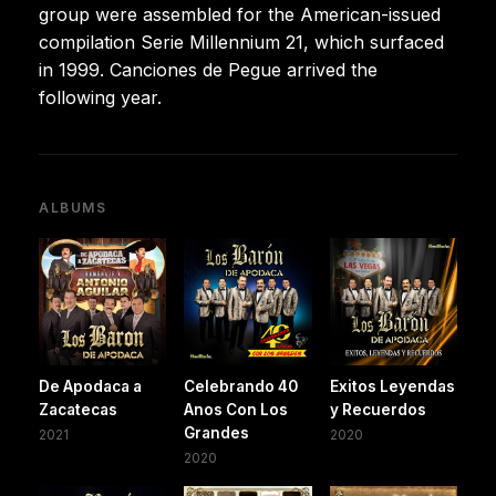
group were assembled for the American-issued
compilation Serie Millennium 21, which surfaced
in 1999. Canciones de Pegue arrived the
following year.
ALBUMS
De Apodaca a
Celebrando 40
Exitos Leyendas
Zacatecas
Anos Con Los
y Recuerdos
Grandes
2021
2020
2020