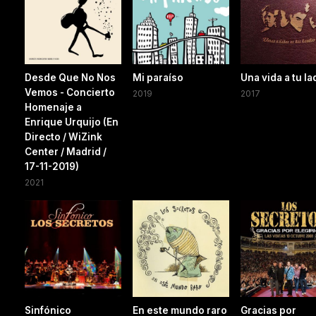
Desde Que No Nos
Mi paraíso
Una vida a tu la
Vemos - Concierto
2019
2017
Homenaje a
Enrique Urquijo (En
Directo / WiZink
Center / Madrid /
17-11-2019)
2021
Sinfónico
En este mundo raro
Gracias por