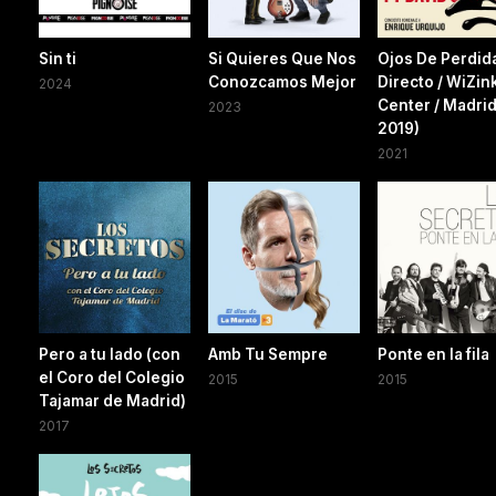
Sin ti
Si Quieres Que Nos
Ojos De Perdid
Conozcamos Mejor
Directo / WiZin
2024
Center / Madrid
2023
2019)
2021
Pero a tu lado (con
Amb Tu Sempre
Ponte en la fila
el Coro del Colegio
2015
2015
Tajamar de Madrid)
2017