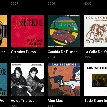
2007
2006
2005
tido
Grandes Exitos
Cambio De Planes
La Calle Del O
2004
2004
2004
 Vol
Adios Tristeza
Algo Más
Todo Sigue Ig
1992
1983
1982