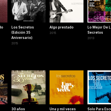
do
Los Secretos
Algo prestado
Lo Mejor De 
(Edición 35
Secretos
2015
Aniversario)
2013
2015
30 años
Una y mil veces
Solo Para Es