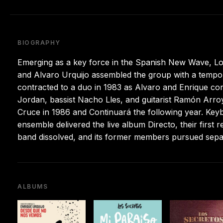
BIOGRAPHY
Emerging as a key force in the Spanish New Wave, Los
and Alvaro Urquijo assembled the group with a tempora
contracted to a duo in 1983 as Alvaro and Enrique c
Jordan, bassist Nacho Lles, and guitarist Ramón Arroy
Cruce in 1986 and Continuará the following year. Keyb
ensemble delivered the live album Directo, their first r
band dissolved, and its former members pursued sepa
ALBUMS