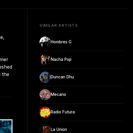
SIMILAR ARTISTS
e,
Hombres G
e
imer
Nacha Pop
reshed
s the
Duncan Dhu
Mecano
Radio Futura
La Union