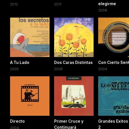
elegirme
2012
2011
2008
A Tu Lado
Dos Caras Distintas
Con Cierto Sen
2005
2005
2004
Directo
Primer Cruce y
Grandes Exitos
Continuará
2
2004