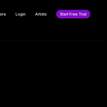
ore
Login
Artists
Start Free Trial