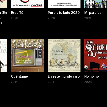
a (En
Eres Tú
Pero a tu lado 2020
Mi paraíso
k
2020
2020
2019
 /
Cuéntame
En este mundo raro
No no no
2014
2011
2008