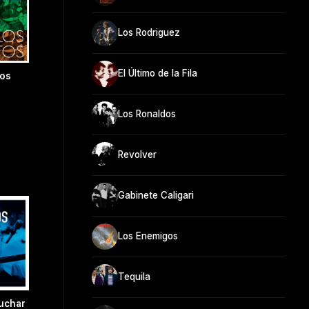
Los Rodriguez
El Último de la Fila
Los
Los Ronaldos
Revolver
Gabinete Caligari
Los Enemigos
Tequila
cuchar