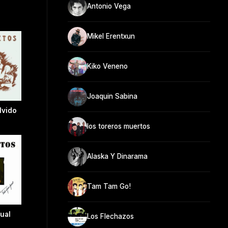
Antonio Vega
Mikel Erentxun
Kiko Veneno
Joaquin Sabina
lvido
los toreros muertos
Alaska Y Dinarama
Tam Tam Go!
ual
Los Flechazos