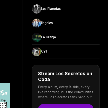
Los Planetas
Ilegales
La Granja
091
Stream Los Secretos on
Coda
Every album, every B-side, every
live recording. Plus the communities
where Los Secretos fans hang out.