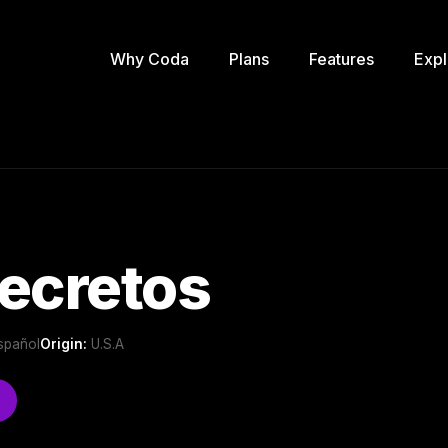
Why Coda
Plans
Features
Expl
ecretos
Español
Origin:
U.S.A