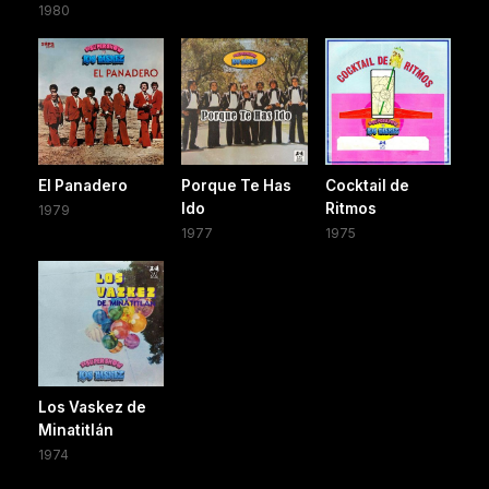
1980
El Panadero
Porque Te Has
Cocktail de
Ido
Ritmos
1979
1977
1975
Los Vaskez de
Minatitlán
1974