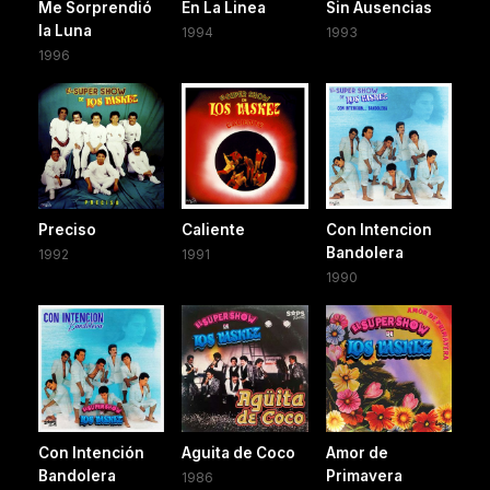
Me Sorprendió
En La Linea
Sin Ausencias
la Luna
1994
1993
1996
Preciso
Caliente
Con Intencion
Bandolera
1992
1991
1990
Con Intención
Aguita de Coco
Amor de
Bandolera
Primavera
1986