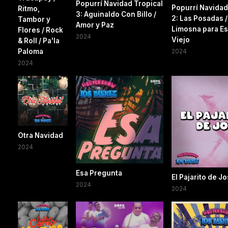
Popurrí Navidad Tropical
Popurrí Navidad
Ritmo,
3: Aguinaldo Con Billo /
2: Las Posadas 
Tambor y
Amor y Paz
Limosna para Es
Flores / Rock
2024
Viejo
& Roll / Pa'la
Paloma
2024
2024
Otra Navidad
2024
Esa Pregunta
El Pajarito de J
2024
2024