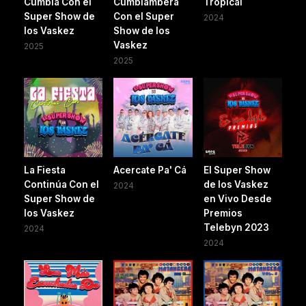
Cumbia Con el
Cumbiambera
Tropical
Super Show de
Con el Super
2024
los Vaskez
Show de los
Vaskez
2025
2025
La Fiesta
Acercate Pa' Cá
El Super Show
Continúa Con el
de los Vaskez
2024
Super Show de
en Vivo Desde
los Vaskez
Premios
Telebyn 2023
2024
2024