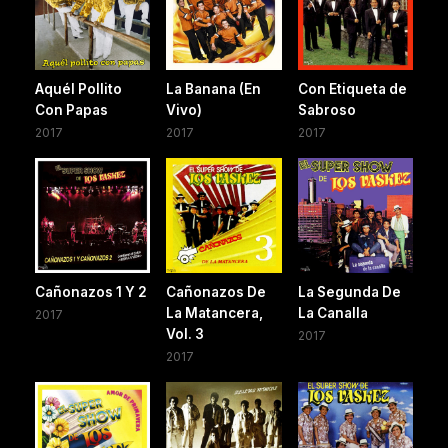
Aquél Pollito
La Banana (En
Con Etiqueta de
Con Papas
Vivo)
Sabroso
2017
2017
2017
Cañonazos 1 Y 2
Cañonazos De
La Segunda De
La Matancera,
La Canalla
2017
Vol. 3
2017
2017