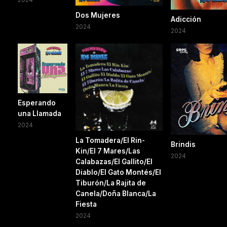
Dos Mujeres
Adicción
2024
2024
Esperando
una Llamada
2024
La Tomadera/El Rin-
Brindis
Kin/El 7 Mares/Las
2024
Calabazas/El Gallito/El
Diablo/El Gato Montés/El
Tiburón/La Rajita de
Canela/Doña Blanca/La
Fiesta
2024