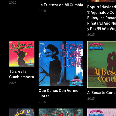
2025
La Tristeza de Mi Cumbia
Popurrí Navidad
2025
1: Aguinaldo Co
Billos/Las Posa
Piñata/El Año 
y Paz/El Año Vie
2025
Tú Eres la
Cumbiambera
2025
Qué Ganas Con Verme
Al Besarte Con
Llorar
2025
2025