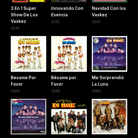
3 En 1 Super
Innovando Con
Navidad Con los
Show De Los
Esencia
Vaskez
Vaskez
2012
2001
2016
Besame Por
Bésame por
Me Sorprendió
Favor
Favor
La Luna
1999
1999
1996