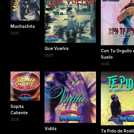
Muchachita
2025
Que Vuelva
Con Tu Orgullo 
2025
Suelo
2025
Sopita
Caliente
2025
Vidita
Te Pido de Rodil