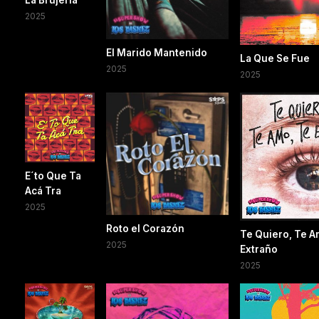
La Brujería
2025
El Marido Mantenido
La Que Se Fue
2025
2025
E´to Que Ta
Acá Tra
2025
Roto el Corazón
Te Quiero, Te A
2025
Extraño
2025