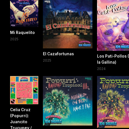
Mi Raquelito
2025
El Cazafortunas
Los Pati-Pollos (
2025
la Gallina)
2024
Celia Cruz
(Popurri):
Juancito
Trucupey /