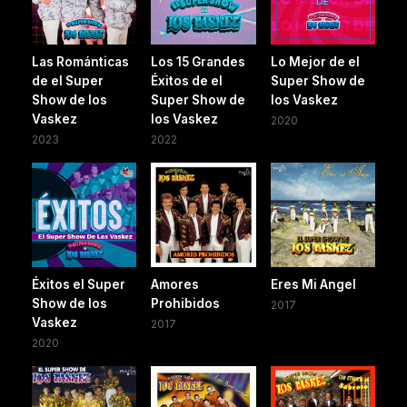
Las Románticas
Los 15 Grandes
Lo Mejor de el
de el Super
Éxitos de el
Super Show de
Show de los
Super Show de
los Vaskez
Vaskez
los Vaskez
2020
2023
2022
Éxitos el Super
Amores
Eres Mi Angel
Show de los
Prohibidos
2017
Vaskez
2017
2020