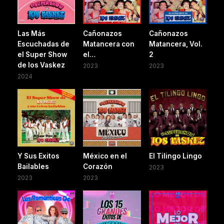
Las Más
Cañonazos
Cañonazos
Escuchadas de
Matancera con
Matancera, Vol.
el Super Show
el…
2
de los Vaskez
2023
2023
2024
Y Sus Exitos
México en el
El Tilingo Lingo
Bailables
Corazón
2023
2023
2023