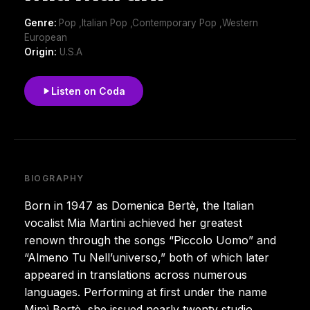
Genre:
Pop ,Italian Pop ,Contemporary Pop ,Western
European
Origin:
U.S.A
Listen on Coda
BIOGRAPHY
Born in 1947 as Domenica Bertè, the Italian
vocalist Mia Martini achieved her greatest
renown through the songs “Piccolo Uomo” and
“Almeno Tu Nell’universo,” both of which later
appeared in translations across numerous
languages. Performing at first under the name
Mimì Bertè, she issued nearly twenty studio