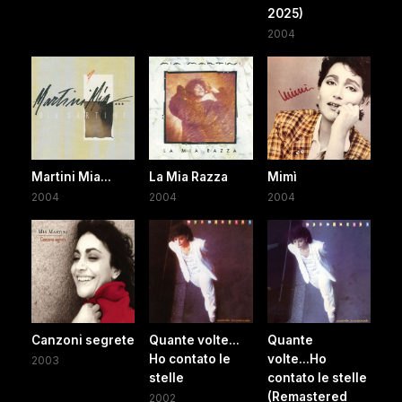
2025)
2004
Martini Mia...
La Mia Razza
Mimì
2004
2004
2004
Canzoni segrete
Quante volte...
Quante
Ho contato le
volte...Ho
2003
stelle
contato le stelle
(Remastered
2002