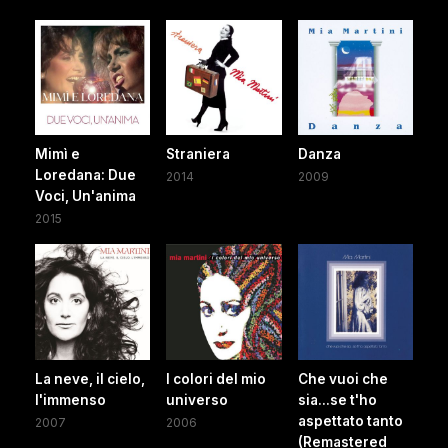
Mimì e
Straniera
Danza
Loredana: Due
2014
2009
Voci, Un'anima
2015
La neve, il cielo,
I colori del mio
Che vuoi che
l'immenso
universo
sia...se t'ho
aspettato tanto
2007
2006
(Remastered