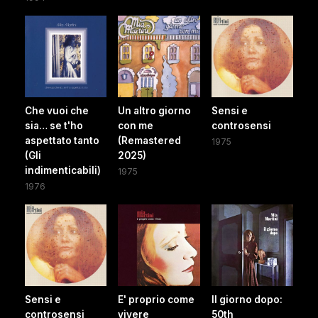
Che vuoi che
Un altro giorno
Sensi e
sia… se t'ho
con me
controsensi
aspettato tanto
(Remastered
1975
(Gli
2025)
indimenticabili)
1975
1976
Sensi e
E' proprio come
Il giorno dopo:
controsensi
vivere
50th