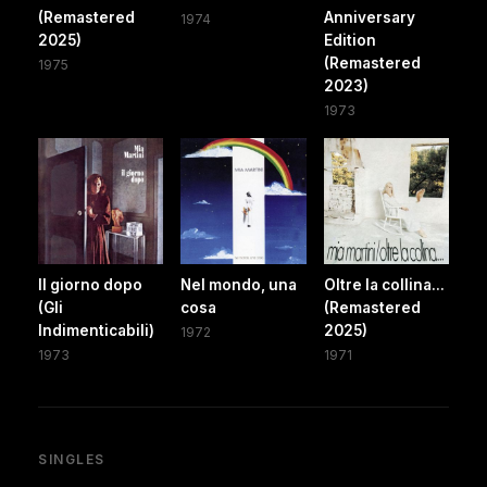
(Remastered
Anniversary
1974
2025)
Edition
(Remastered
1975
2023)
1973
Il giorno dopo
Nel mondo, una
Oltre la collina...
(Gli
cosa
(Remastered
Indimenticabili)
2025)
1972
1973
1971
SINGLES