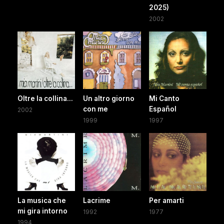
2025)
2002
Oltre la collina...
Un altro giorno
Mi Canto
con me
Español
2002
1999
1997
La musica che
Lacrime
Per amarti
mi gira intorno
1992
1977
1994