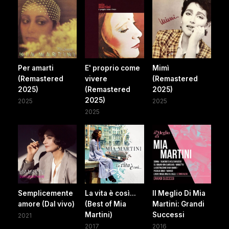
Per amarti
E' proprio come
Mimì
(Remastered
vivere
(Remastered
2025)
(Remastered
2025)
2025)
2025
2025
2025
Semplicemente
La vita è così...
Il Meglio Di Mia
amore (Dal vivo)
(Best of Mia
Martini: Grandi
Martini)
Successi
2021
2017
2016