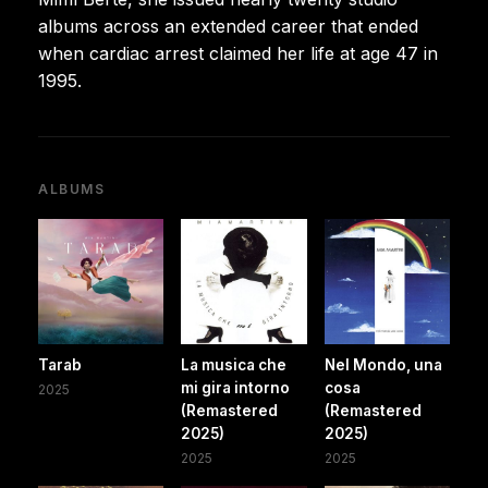
albums across an extended career that ended
when cardiac arrest claimed her life at age 47 in
1995.
ALBUMS
Tarab
La musica che
Nel Mondo, una
mi gira intorno
cosa
2025
(Remastered
(Remastered
2025)
2025)
2025
2025